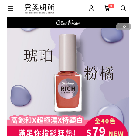
0
1
/
2