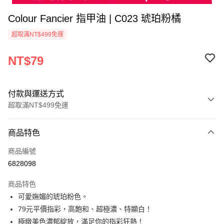
Colour Fancier 指甲油 | C023 琥珀粉橘
超取滿NT$499免運
NT$79
付款與運送方式
超取滿NT$499免運
付款方式
商品特色
信用卡一次付款
商品編號
超商取貨付款
6828098
LINE Pay
商品特色
Apple Pay
可愛嫵媚的琥珀粉色。
79元平價指彩，高飽和、超極濃、特顯白！
街口支付
極緻美色濃郁綻放，滿足你的指彩狂熱！