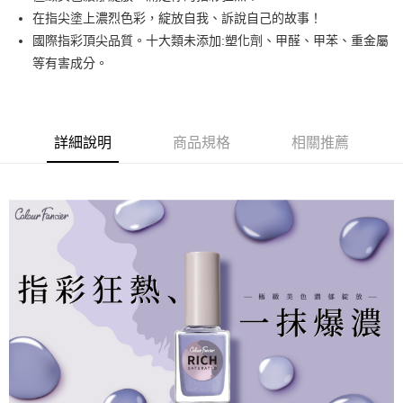
悠遊付
在指尖塗上濃烈色彩，綻放自我、訴說自己的故事！
國際指彩頂尖品質。十大類未添加:塑化劑、甲醛、甲苯、重金屬
運送方式
等有害成分。
全家取貨付款
每筆NT$80，滿NT$499(含以上)免運費
詳細說明
商品規格
相關推薦
因應疫情升溫，目前暫停使用7-11取貨付款配送，請使用全家
取貨付款，誤選客服會協助您更改。
每筆NT$9,999
黑貓宅急便
每筆NT$100，滿NT$699(含以上)免運費