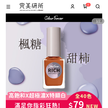
0
1
/
2