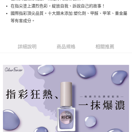
悠遊付
在指尖塗上濃烈色彩，綻放自我、訴說自己的故事！
國際指彩頂尖品質。十大類未添加:塑化劑、甲醛、甲苯、重金屬
運送方式
等有害成分。
全家取貨付款
每筆NT$80，滿NT$499(含以上)免運費
詳細說明
商品規格
相關推薦
因應疫情升溫，目前暫停使用7-11取貨付款配送，請使用全家
取貨付款，誤選客服會協助您更改。
每筆NT$9,999
黑貓宅急便
每筆NT$100，滿NT$699(含以上)免運費