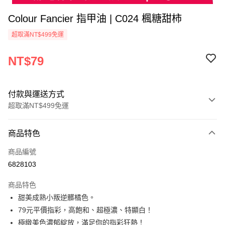
Colour Fancier 指甲油 | C024 楓糖甜柿
超取滿NT$499免運
NT$79
付款與運送方式
超取滿NT$499免運
付款方式
商品特色
信用卡一次付款
商品編號
超商取貨付款
6828103
LINE Pay
商品特色
Apple Pay
甜美成熟小叛逆髒橘色。
79元平價指彩，高飽和、超極濃、特顯白！
街口支付
極緻美色濃郁綻放，滿足你的指彩狂熱！