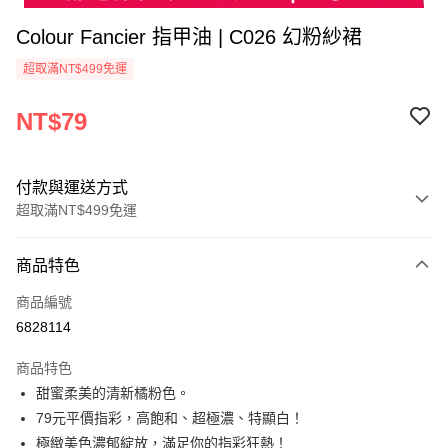
Colour Fancier 指甲油 | C026 幻粉紗裙
超取滿NT$499免運
NT$79
付款與運送方式
超取滿NT$499免運
付款方式
商品特色
信用卡一次付款
商品編號
超商取貨付款
6828114
LINE Pay
商品特色
Apple Pay
甜蜜柔美的清新橘粉色。
79元平價指彩，高飽和、超極濃、特顯白！
街口支付
極緻美色濃郁綻放，滿足你的指彩狂熱！