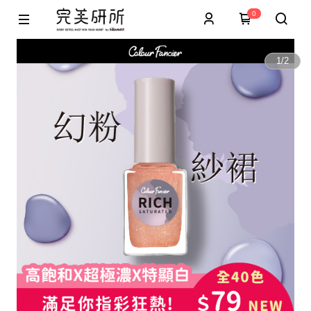
0
1
/
2