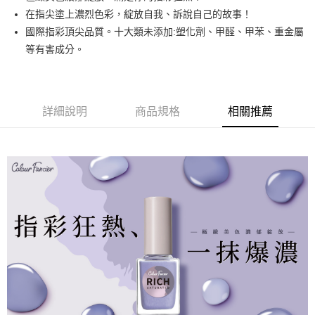
悠遊付
在指尖塗上濃烈色彩，綻放自我、訴說自己的故事！
國際指彩頂尖品質。十大類未添加:塑化劑、甲醛、甲苯、重金屬
運送方式
等有害成分。
全家取貨付款
每筆NT$80，滿NT$499(含以上)免運費
詳細說明
商品規格
相關推薦
因應疫情升溫，目前暫停使用7-11取貨付款配送，請使用全家
取貨付款，誤選客服會協助您更改。
每筆NT$9,999
黑貓宅急便
每筆NT$100，滿NT$699(含以上)免運費