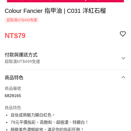
Colour Fancier 指甲油 | C031 洋紅石榴
超取滿NT$499免運
NT$79
付款與運送方式
超取滿NT$499免運
付款方式
商品特色
信用卡一次付款
商品編號
超商取貨付款
6828165
LINE Pay
商品特色
Apple Pay
自信成熟魅力顯白紅色。
79元平價指彩，高飽和、超極濃、特顯白！
街口支付
極緻美色濃郁綻放，滿足你的指彩狂熱！