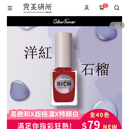
0
1
/
2