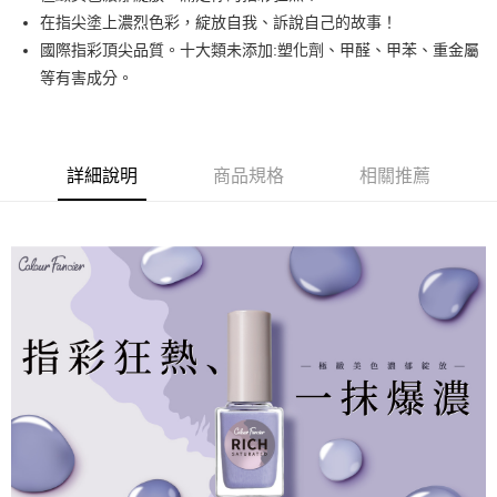
悠遊付
在指尖塗上濃烈色彩，綻放自我、訴說自己的故事！
國際指彩頂尖品質。十大類未添加:塑化劑、甲醛、甲苯、重金屬
運送方式
等有害成分。
全家取貨付款
每筆NT$80，滿NT$499(含以上)免運費
詳細說明
商品規格
相關推薦
因應疫情升溫，目前暫停使用7-11取貨付款配送，請使用全家
取貨付款，誤選客服會協助您更改。
每筆NT$9,999
黑貓宅急便
每筆NT$100，滿NT$699(含以上)免運費