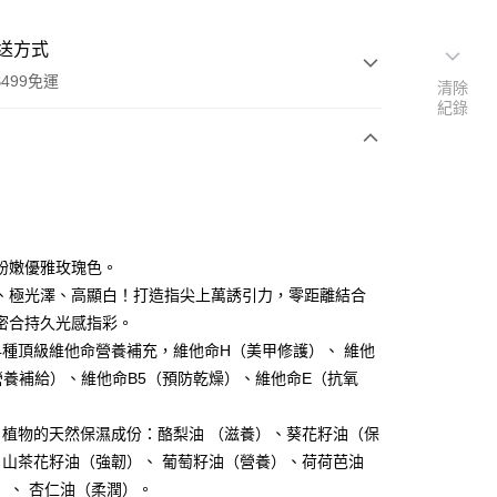
送方式
499免運
清除
紀錄
次付款
付款
粉嫩優雅玫瑰色。
、極光澤、高顯白！打造指尖上萬誘引力，零距離結合
密合持久光感指彩。
4種頂級維他命營養補充，維他命H（美甲修護）、 維他
營養補給）、維他命B5（預防乾燥）、維他命E（抗氧
自植物的天然保濕成份：酪梨油 （滋養）、葵花籽油（保
、 山茶花籽油（強韌）、 葡萄籽油（營養）、荷荷芭油
）、 杏仁油（柔潤）。