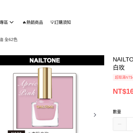
專區
🔥熱銷商品
💡訂購須知
 全62色
NAIL
白玫
超取滿NT$
NT$1
數量