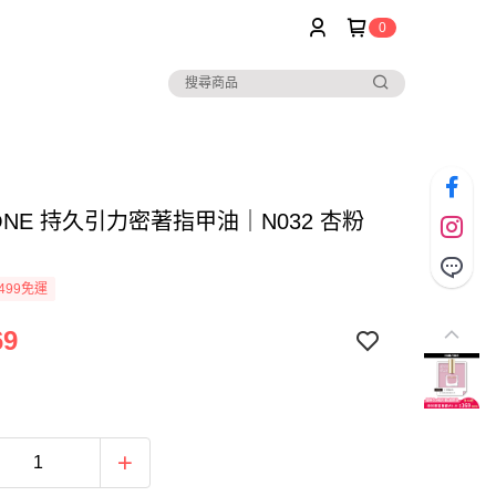
0
TONE 持久引力密著指甲油｜N032 杏粉
499免運
69