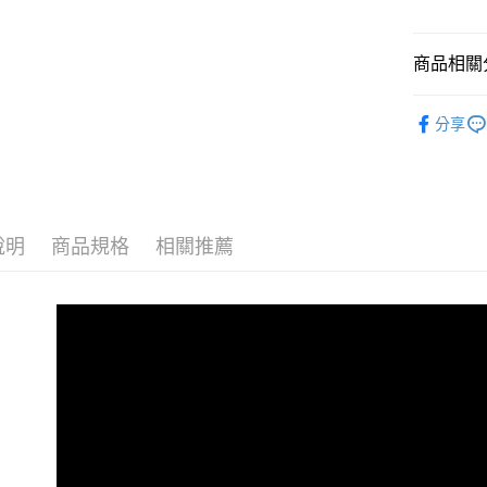
全家取貨
每筆NT$8
商品相關分
因應疫情升
家取貨付
NAILTO
分享
每筆NT$9,
黑貓宅急
每筆NT$1
說明
商品規格
相關推薦