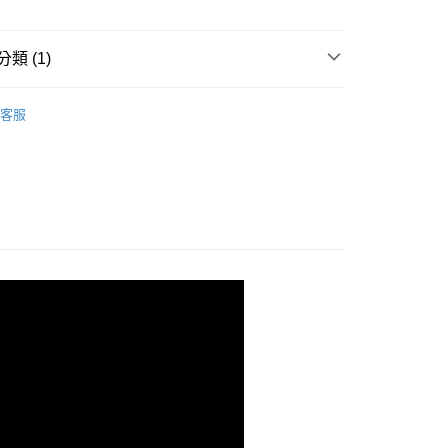
付款
0，滿NT$499(含以上)免運費
類 (1)
溫，目前暫停使用7-11取貨付款配送，請使用全
款，誤選客服會協助您更改。
NE 頂級修護美甲系列
持久引力密著指甲油 全62色
客服
999
便
00，滿NT$699(含以上)免運費