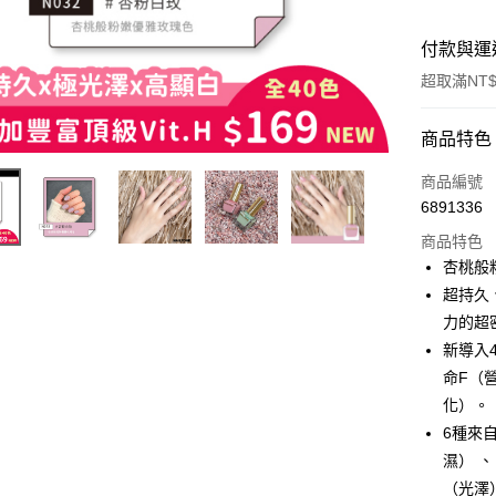
付款與運
超取滿NT$
付款方式
商品特色
信用卡一
商品編號
6891336
超商取貨
商品特色
LINE Pay
杏桃般
超持久
Apple Pay
力的超
街口支付
新導入
命F（
悠遊付
化）。
6種來
運送方式
濕） 
（光澤