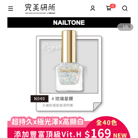
0
1
/
6