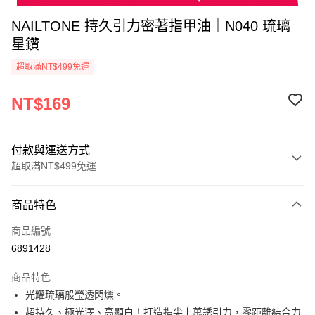
NAILTONE 持久引力密著指甲油｜N040 琉璃
星鑽
超取滿NT$499免運
NT$169
付款與運送方式
超取滿NT$499免運
付款方式
商品特色
信用卡一次付款
商品編號
超商取貨付款
6891428
LINE Pay
商品特色
Apple Pay
光耀琉璃般瑩透閃爍。
超持久、極光澤、高顯白！打造指尖上萬誘引力，零距離結合力