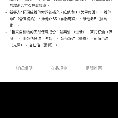
街口支付
的超密合持久光感指彩。
悠遊付
新導入4種頂級維他命營養補充，維他命H（美甲修護）、 維他
命F（營養補給）、維他命B5（預防乾燥）、維他命E（抗氧
運送方式
化）。
6種來自植物的天然保濕成份：酪梨油 （滋養）、葵花籽油（保
全家取貨付款
濕） 、 山茶花籽油（強韌）、 葡萄籽油（營養）、荷荷芭油
每筆NT$80，滿NT$499(含以上)免運費
（光澤）、 杏仁油（柔潤）。
因應疫情升溫，目前暫停使用7-11取貨付款配送，請使用全家
取貨付款，誤選客服會協助您更改。
每筆NT$9,999
詳細說明
商品規格
相關推薦
黑貓宅急便
每筆NT$100，滿NT$699(含以上)免運費