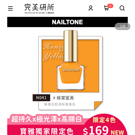
0
1
/
6