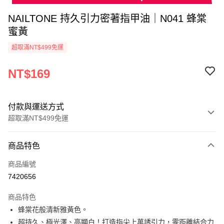
NAILTONE 持久引力密著指甲油｜N041 蜂棠
蜜黃
超取滿NT$499免運
NT$169
付款與運送方式
超取滿NT$499免運
付款方式
商品特色
信用卡一次付款
商品編號
超商取貨付款
7420656
LINE Pay
商品特色
Apple Pay
蜂棠花般清新雅黃色。
超持久、極光澤、高顯白！打造指尖上萬誘引力，零距離結合力