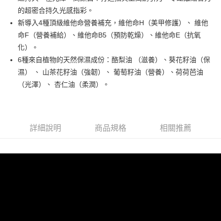
街口支付
的超密合持久光感指彩。
悠遊付
新導入4種頂級維他命營養補充，維他命H（美甲修護）、 維他
命F（營養補給）、維他命B5（預防乾燥）、維他命E（抗氧
運送方式
化）。
6種來自植物的天然保濕成份：酪梨油 （滋養）、葵花籽油（保
全家取貨付款
濕） 、 山茶花籽油（強韌）、 葡萄籽油（營養）、荷荷芭油
每筆NT$80，滿NT$499(含以上)免運費
（光澤）、 杏仁油（柔潤）。
因應疫情升溫，目前暫停使用7-11取貨付款配送，請使用全家
取貨付款，誤選客服會協助您更改。
每筆NT$9,999
詳細說明
商品規格
相關推薦
黑貓宅急便
每筆NT$100，滿NT$699(含以上)免運費