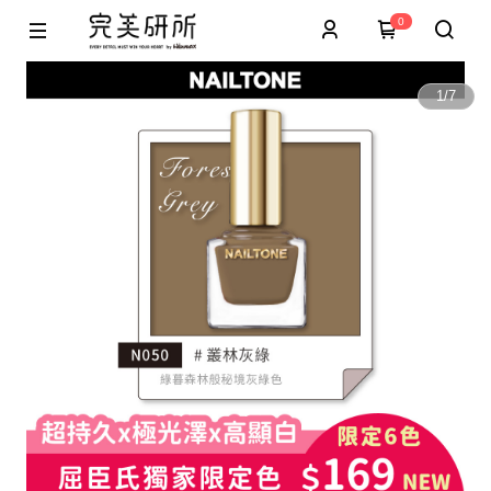
0
1
/
7