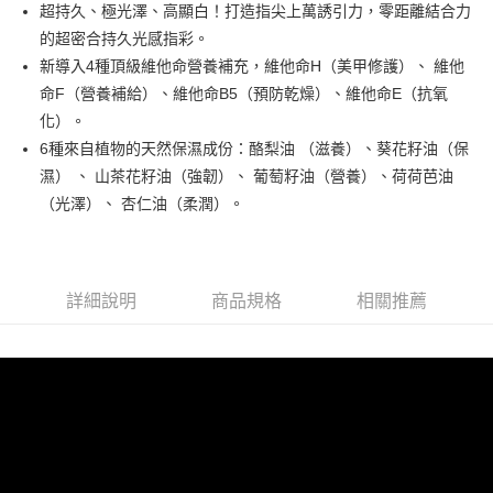
超持久、極光澤、高顯白！打造指尖上萬誘引力，零距離結合力
街口支付
的超密合持久光感指彩。
悠遊付
新導入4種頂級維他命營養補充，維他命H（美甲修護）、 維他
命F（營養補給）、維他命B5（預防乾燥）、維他命E（抗氧
運送方式
化）。
6種來自植物的天然保濕成份：酪梨油 （滋養）、葵花籽油（保
全家取貨付款
濕） 、 山茶花籽油（強韌）、 葡萄籽油（營養）、荷荷芭油
每筆NT$80，滿NT$499(含以上)免運費
（光澤）、 杏仁油（柔潤）。
因應疫情升溫，目前暫停使用7-11取貨付款配送，請使用全家
取貨付款，誤選客服會協助您更改。
每筆NT$9,999
詳細說明
商品規格
相關推薦
黑貓宅急便
每筆NT$100，滿NT$699(含以上)免運費