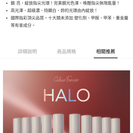
鏡·亮，綻放指尖光環！完美鏡光色澤，喚醒指尖無限能量！
街口支付
高光澤、超級濃、特顯白，妳的光環由內綻放！
悠遊付
國際指彩頂尖品質。十大類未添加:塑化劑、甲醛、甲苯、重金屬
等有害成分。
運送方式
全家取貨付款
每筆NT$80，滿NT$499(含以上)免運費
詳細說明
商品規格
相關推薦
因應疫情升溫，目前暫停使用7-11取貨付款配送，請使用全家
取貨付款，誤選客服會協助您更改。
每筆NT$9,999
黑貓宅急便
每筆NT$100，滿NT$699(含以上)免運費