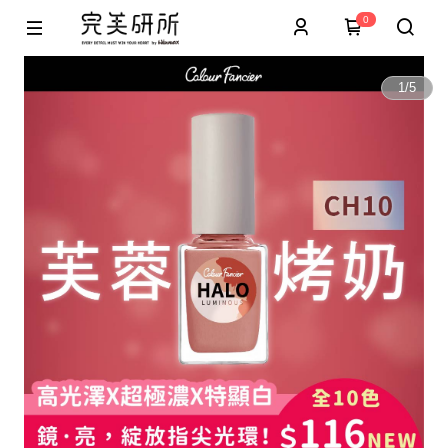
0
1
/
5