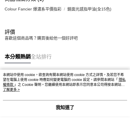
Colour Fancier 爆濃系平價指彩
鏡面光感指甲油(全15色)
評價
喜歡這個商品嗎？購買後給他一個好評吧
本分類熱銷
全站排行
本網站中使用 cookie，欲查詢有關本網站使用 cookie 方式之詳情，及若您不希
熱門標籤
望在電腦上使用 cookie 時應如何變更電腦的 cookie 設定，請參閱本網站「
隱私
權條款
」之 Cookie 聲明。您繼續使用本網站即表示您同意本公司得按本網站使
用條款之 Cookie 聲明使用 cookie。
了解更多 >
我知道了