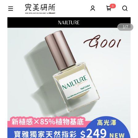
0
1
/
7