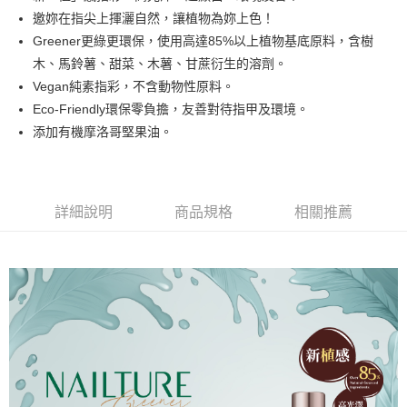
悠遊付
邀妳在指尖上揮灑自然，讓植物為妳上色！
Greener更綠更環保，使用高達85%以上植物基底原料，含樹
運送方式
木、馬鈴薯、甜菜、木薯、甘蔗衍生的溶劑。
Vegan純素指彩，不含動物性原料。
全家取貨付款
Eco-Friendly環保零負擔，友善對待指甲及環境。
每筆NT$80，滿NT$499(含以上)免運費
添加有機摩洛哥堅果油。
因應疫情升溫，目前暫停使用7-11取貨付款配送，請使用全家
取貨付款，誤選客服會協助您更改。
每筆NT$9,999
詳細說明
商品規格
相關推薦
黑貓宅急便
每筆NT$100，滿NT$699(含以上)免運費