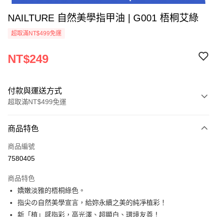
NAILTURE 自然美學指甲油 | G001 梧桐艾綠
超取滿NT$499免運
NT$249
付款與運送方式
超取滿NT$499免運
付款方式
商品特色
信用卡一次付款
商品編號
超商取貨付款
7580405
LINE Pay
商品特色
Apple Pay
嬌嫩淡雅的梧桐綠色。
指尖の自然美學宣言，給妳永續之美的純凈植彩！
街口支付
新「植」感指彩，高光澤、超顯白、環境友善！