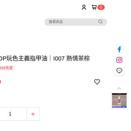
0
POP玩色主義指甲油｜I007 熱情茶棕
499免運
9