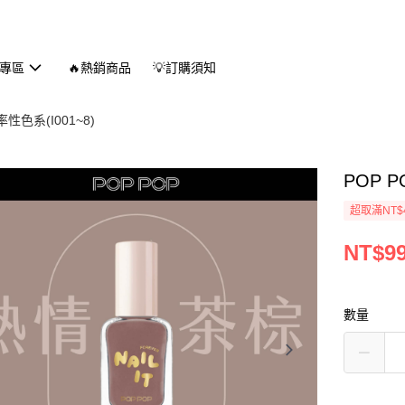
專區
🔥熱銷商品
💡訂購須知
色系(I001~8)
POP 
超取滿NT$
NT$9
數量