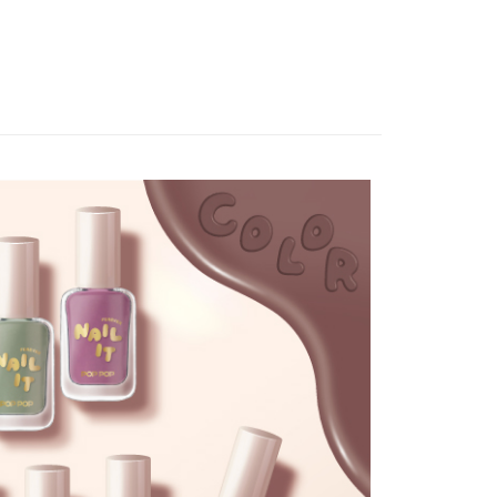
溫，目前暫停使用7-11取貨付款配送，請使用全
款，誤選客服會協助您更改。
999
便
00，滿NT$699(含以上)免運費