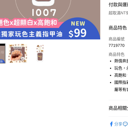
付款與運
超取滿NT$
付款方式
商品特色
信用卡一
商品編號
7719770
超商取貨
商品特色
LINE Pay
熱情奔
玩色，
Apple Pay
高飽和
街口支付
國際指
屬等有
悠遊付
商品相關分
運送方式
POP PO
全家取貨
分享
(I001~8)
每筆NT$8