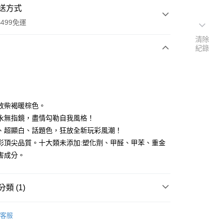
送方式
499免運
清除
紀錄
次付款
付款
放柴褐暖棕色。
永無指鏡，盡情勾勒自我風格！
、超顯白、話題色，狂放全新玩彩風潮！
彩頂尖品質。十大類未添加:塑化劑、甲醛、甲苯、重金
害成分。
類 (1)
P 玩色主義指甲油
玩色主義指甲油-高雅率性色系
付款
客服
0，滿NT$499(含以上)免運費