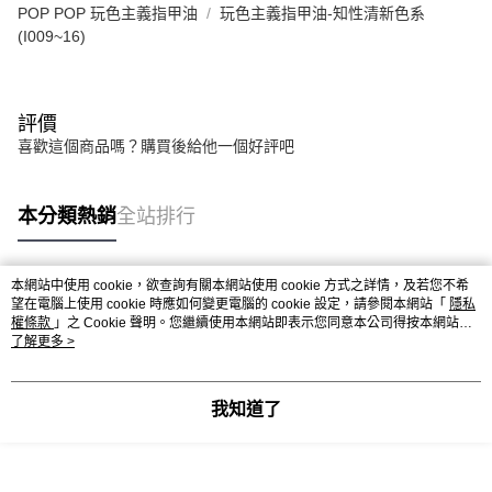
POP POP 玩色主義指甲油
玩色主義指甲油-知性清新色系
(I009~16)
評價
喜歡這個商品嗎？購買後給他一個好評吧
本分類熱銷
全站排行
本網站中使用 cookie，欲查詢有關本網站使用 cookie 方式之詳情，及若您不希
熱門標籤
望在電腦上使用 cookie 時應如何變更電腦的 cookie 設定，請參閱本網站「
隱私
權條款
」之 Cookie 聲明。您繼續使用本網站即表示您同意本公司得按本網站使
用條款之 Cookie 聲明使用 cookie。
了解更多 >
我知道了