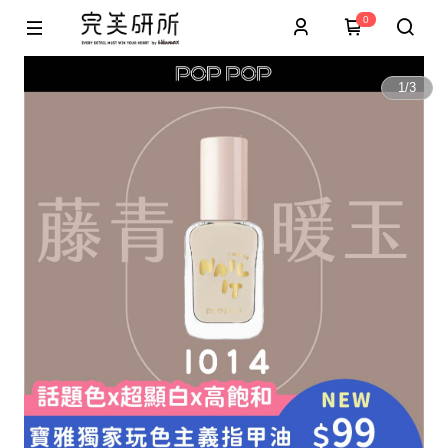
0
1
/
3