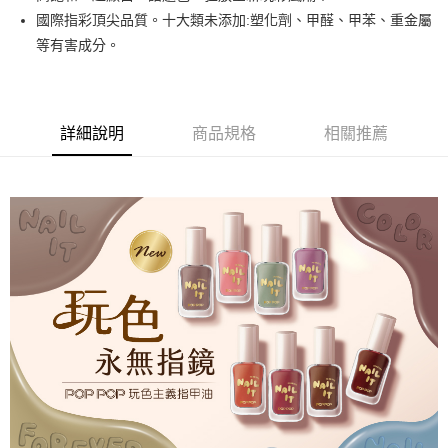
悠遊付
國際指彩頂尖品質。十大類未添加:塑化劑、甲醛、甲苯、重金屬
等有害成分。
運送方式
全家取貨付款
每筆NT$80，滿NT$499(含以上)免運費
詳細說明
商品規格
相關推薦
因應疫情升溫，目前暫停使用7-11取貨付款配送，請使用全家
取貨付款，誤選客服會協助您更改。
每筆NT$9,999
黑貓宅急便
每筆NT$100，滿NT$699(含以上)免運費