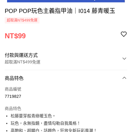
POP POP玩色主義指甲油｜I014 藤青暖玉
超取滿NT$499免運
NT$99
付款與運送方式
超取滿NT$499免運
付款方式
商品特色
信用卡一次付款
商品編號
超商取貨付款
7719827
LINE Pay
商品特色
Apple Pay
松藤蔓芽般青綠暖玉色。
玩色，永無指鏡，盡情勾勒自我風格！
街口支付
高飽和、超顯白、話題色，狂放全新玩彩風潮！