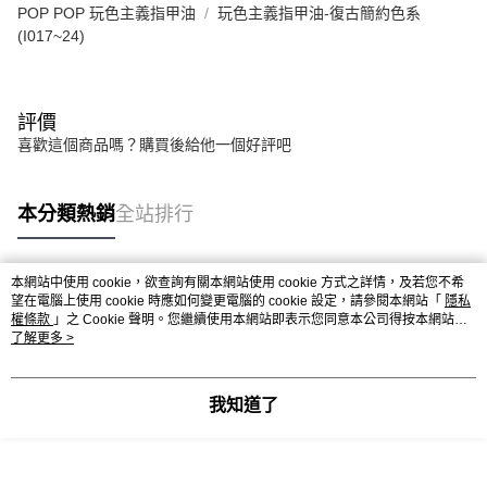
POP POP 玩色主義指甲油
玩色主義指甲油-復古簡約色系
(I017~24)
評價
喜歡這個商品嗎？購買後給他一個好評吧
本分類熱銷
全站排行
本網站中使用 cookie，欲查詢有關本網站使用 cookie 方式之詳情，及若您不希
熱門標籤
望在電腦上使用 cookie 時應如何變更電腦的 cookie 設定，請參閱本網站「
隱私
權條款
」之 Cookie 聲明。您繼續使用本網站即表示您同意本公司得按本網站使
用條款之 Cookie 聲明使用 cookie。
了解更多 >
我知道了