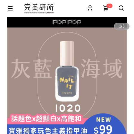
0
1
/
3