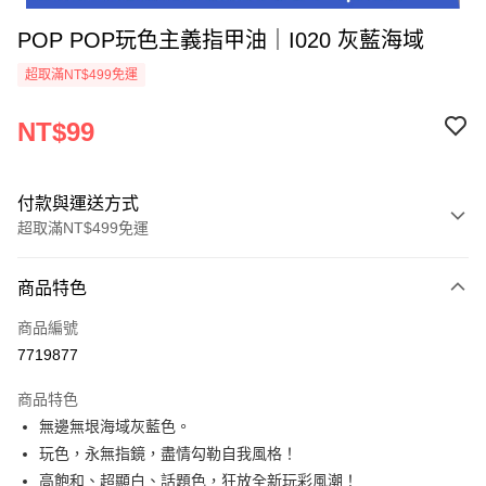
POP POP玩色主義指甲油｜I020 灰藍海域
超取滿NT$499免運
NT$99
付款與運送方式
超取滿NT$499免運
付款方式
商品特色
信用卡一次付款
商品編號
超商取貨付款
7719877
LINE Pay
商品特色
Apple Pay
無邊無垠海域灰藍色。
玩色，永無指鏡，盡情勾勒自我風格！
街口支付
高飽和、超顯白、話題色，狂放全新玩彩風潮！