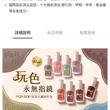
悠遊付
國際指彩頂尖品質。十大類未添加:塑化劑、甲醛、甲苯、重金屬
等有害成分。
運送方式
全家取貨付款
每筆NT$80，滿NT$499(含以上)免運費
詳細說明
商品規格
相關推薦
因應疫情升溫，目前暫停使用7-11取貨付款配送，請使用全家
取貨付款，誤選客服會協助您更改。
每筆NT$9,999
黑貓宅急便
每筆NT$100，滿NT$699(含以上)免運費