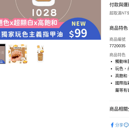
付款與運
超取滿NT$
付款方式
商品特色
信用卡一
商品編號
7720035
超商取貨
商品特色
LINE Pay
觸動味
玩色，
Apple Pay
高飽和
街口支付
國際指
屬等有
悠遊付
商品相關分
運送方式
POP PO
全家取貨
分享
(I025~32)
每筆NT$8