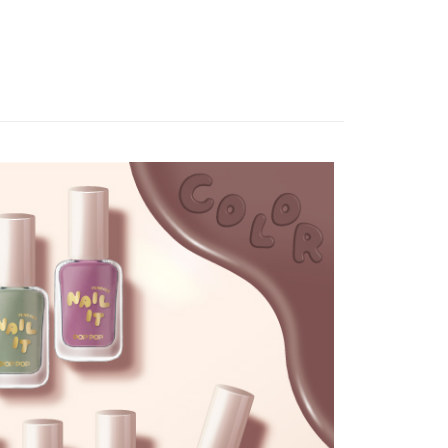
溫，目前暫停使用7-11取貨付款配送，請使用全
款，誤選客服會協助您更改。
999
便
00，滿NT$699(含以上)免運費