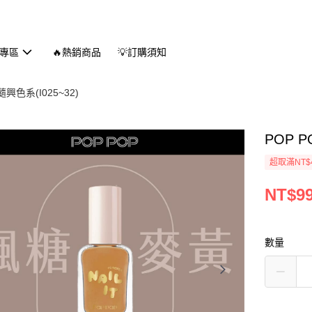
專區
🔥熱銷商品
💡訂購須知
色系(I025~32)
POP 
超取滿NT$
NT$9
數量