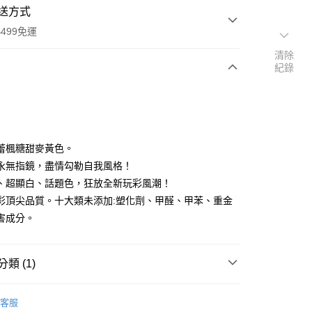
送方式
499免運
清除
紀錄
次付款
付款
蕾楓糖甜麥黃色。
永無指鏡，盡情勾勒自我風格！
、超顯白、話題色，狂放全新玩彩風潮！
彩頂尖品質。十大類未添加:塑化劑、甲醛、甲苯、重金
害成分。
類 (1)
P 玩色主義指甲油
玩色主義指甲油-自然隨興色系
付款
客服
0，滿NT$499(含以上)免運費