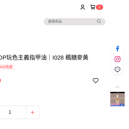
0
POP玩色主義指甲油｜I028 楓糖麥黃
499免運
9