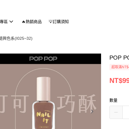
專區
🔥熱銷商品
💡訂購須知
色系(I025~32)
POP 
超取滿NT$
NT$9
數量