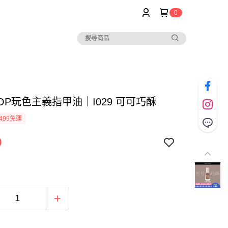
0
POP玩色主義指甲油｜I029 可可巧酥
499免運
9