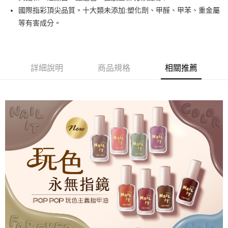
悠遊付
國際指彩頂尖品質。十大類未添加:塑化劑、甲醛、甲苯、重金屬
等有害成分。
運送方式
全家取貨付款
每筆NT$80，滿NT$499(含以上)免運費
詳細說明
商品規格
相關推薦
因應疫情升溫，目前暫停使用7-11取貨付款配送，請使用全家
取貨付款，誤選客服會協助您更改。
每筆NT$9,999
黑貓宅急便
每筆NT$100，滿NT$699(含以上)免運費