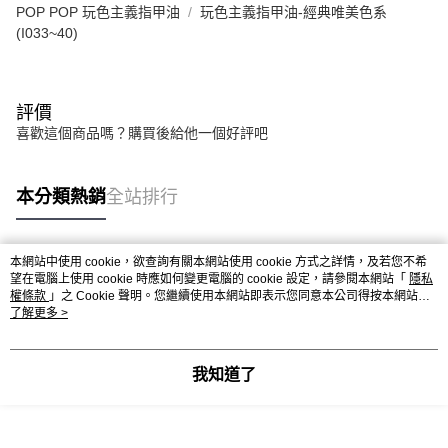
POP POP 玩色主義指甲油
玩色主義指甲油-經典唯美色系
(I033~40)
評價
喜歡這個商品嗎？購買後給他一個好評吧
本分類熱銷
全站排行
本網站中使用 cookie，欲查詢有關本網站使用 cookie 方式之詳情，及若您不希
熱門標籤
望在電腦上使用 cookie 時應如何變更電腦的 cookie 設定，請參閱本網站「
隱私
權條款
」之 Cookie 聲明。您繼續使用本網站即表示您同意本公司得按本網站使
用條款之 Cookie 聲明使用 cookie。
了解更多 >
我知道了