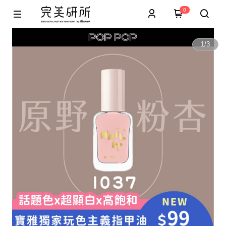
0
1
/
3