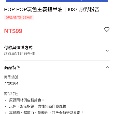
POP POP玩色主義指甲油｜I037 原野粉杏
超取滿NT$499免運
NT$99
付款與運送方式
超取滿NT$499免運
付款方式
商品特色
信用卡一次付款
商品編號
超商取貨付款
7720164
LINE Pay
商品特色
Apple Pay
原野雨林俏皮粉膚色。
玩色，永無指鏡，盡情勾勒自我風格！
街口支付
高飽和、超顯白、話題色，狂放全新玩彩風潮！