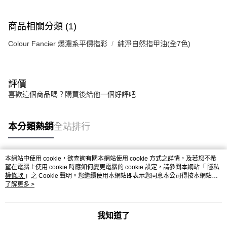
商品相關分類 (1)
Colour Fancier 爆濃系平價指彩
純淨自然指甲油(全7色)
評價
喜歡這個商品嗎？購買後給他一個好評吧
本分類熱銷
全站排行
本網站中使用 cookie，欲查詢有關本網站使用 cookie 方式之詳情，及若您不希
熱門標籤
望在電腦上使用 cookie 時應如何變更電腦的 cookie 設定，請參閱本網站「
隱私
權條款
」之 Cookie 聲明。您繼續使用本網站即表示您同意本公司得按本網站使
用條款之 Cookie 聲明使用 cookie。
了解更多 >
我知道了