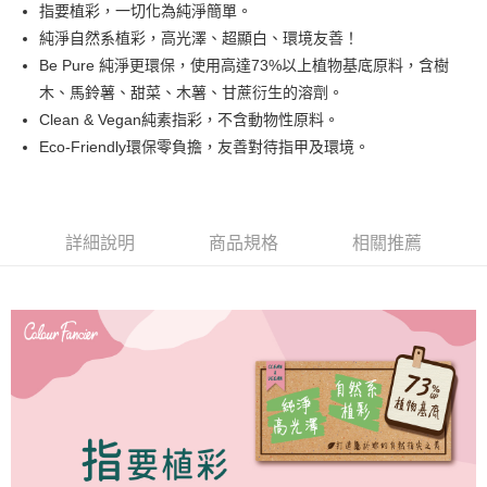
指要植彩，一切化為純淨簡單。
街口支付
純淨自然系植彩，高光澤、超顯白、環境友善！
悠遊付
Be Pure 純淨更環保，使用高達73%以上植物基底原料，含樹
木、馬鈴薯、甜菜、木薯、甘蔗衍生的溶劑。
運送方式
Clean & Vegan純素指彩，不含動物性原料。
Eco-Friendly環保零負擔，友善對待指甲及環境。
全家取貨付款
每筆NT$80，滿NT$499(含以上)免運費
因應疫情升溫，目前暫停使用7-11取貨付款配送，請使用全家
詳細說明
商品規格
相關推薦
取貨付款，誤選客服會協助您更改。
每筆NT$9,999
黑貓宅急便
每筆NT$100，滿NT$699(含以上)免運費