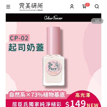
0
1
/
5