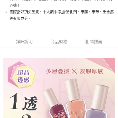
悠遊付
心機！
國際指彩頂尖品質。十大類未添加:塑化劑、甲醛、甲苯、重金屬
運送方式
等有害成分。
全家取貨付款
每筆NT$80，滿NT$499(含以上)免運費
詳細說明
商品規格
相關推薦
因應疫情升溫，目前暫停使用7-11取貨付款配送，請使用全家
取貨付款，誤選客服會協助您更改。
每筆NT$9,999
黑貓宅急便
每筆NT$100，滿NT$699(含以上)免運費