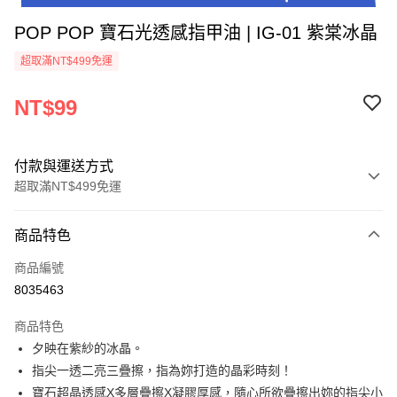
POP POP 寶石光透感指甲油 | IG-01 紫棠冰晶
超取滿NT$499免運
NT$99
付款與運送方式
超取滿NT$499免運
付款方式
商品特色
信用卡一次付款
商品編號
超商取貨付款
8035463
LINE Pay
商品特色
Apple Pay
夕映在紫紗的冰晶。
指尖一透二亮三疊擦，指為妳打造的晶彩時刻！
街口支付
寶石超晶透感X多層疊擦X凝膠厚感，隨心所欲疊擦出妳的指尖小