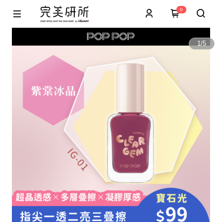
0
1
/
5