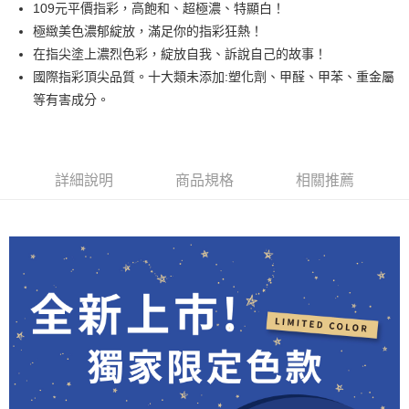
109元平價指彩，高飽和、超極濃、特顯白！
悠遊付
極緻美色濃郁綻放，滿足你的指彩狂熱！
在指尖塗上濃烈色彩，綻放自我、訴說自己的故事！
運送方式
國際指彩頂尖品質。十大類未添加:塑化劑、甲醛、甲苯、重金屬
等有害成分。
全家取貨付款
每筆NT$80，滿NT$499(含以上)免運費
因應疫情升溫，目前暫停使用7-11取貨付款配送，請使用全家
詳細說明
商品規格
相關推薦
取貨付款，誤選客服會協助您更改。
每筆NT$9,999
黑貓宅急便
每筆NT$100，滿NT$699(含以上)免運費