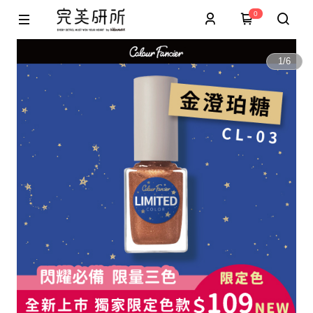
0
1
/
6