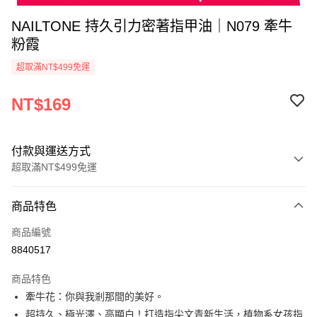
NAILTONE 持久引力密著指甲油｜N079 牽牛
粉霞
超取滿NT$499免運
NT$169
付款與運送方式
超取滿NT$499免運
付款方式
商品特色
信用卡一次付款
商品編號
超商取貨付款
8840517
LINE Pay
商品特色
Apple Pay
牽牛花：你與我剎那間的美好。
超持久、極光澤、高顯白！打造指尖文青新生活，植物系女孩指