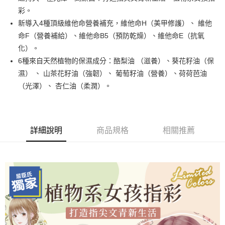
街口支付
彩。
悠遊付
新導入4種頂級維他命營養補充，維他命H（美甲修護）、 維他
命F（營養補給）、維他命B5（預防乾燥）、維他命E（抗氧
運送方式
化）。
6種來自天然植物的保濕成分：酪梨油 （滋養）、葵花籽油（保
全家取貨付款
濕） 、 山茶花籽油（強韌）、 葡萄籽油（營養）、荷荷芭油
每筆NT$80，滿NT$499(含以上)免運費
（光澤）、 杏仁油（柔潤）。
因應疫情升溫，目前暫停使用7-11取貨付款配送，請使用全家
取貨付款，誤選客服會協助您更改。
每筆NT$9,999
詳細說明
商品規格
相關推薦
黑貓宅急便
每筆NT$100，滿NT$699(含以上)免運費