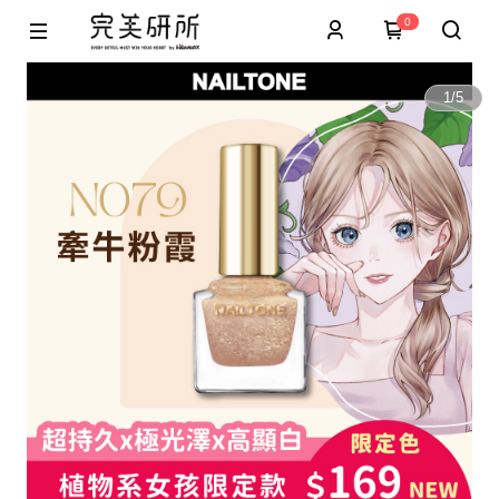
0
1
/
5