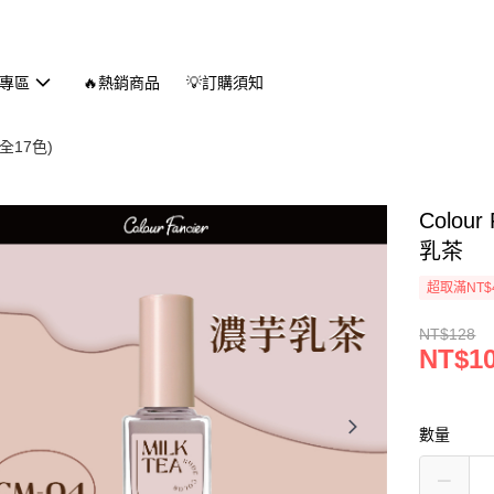
專區
🔥熱銷商品
💡訂購須知
全17色)
Colou
乳茶
超取滿NT$
NT$128
NT$1
數量