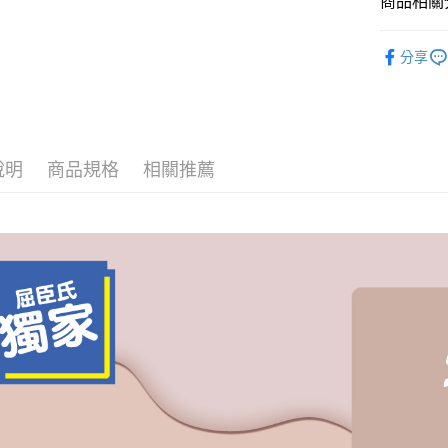
商品相關分
全家取貨
Colour 
每筆NT$8
分享
因應疫情升
家取貨付
每筆NT$9,
說明
商品規格
相關推薦
黑貓宅急
每筆NT$1