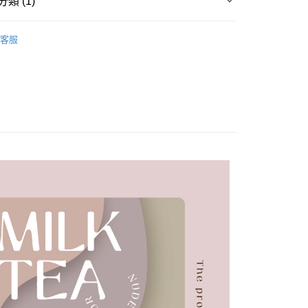
類 (1)
付款
Fancier 爆濃系平價指彩
奶茶裸感指甲油(全17色)
0，滿NT$499(含以上)免運費
客服
溫，目前暫停使用7-11取貨付款配送，請使用全
款，誤選客服會協助您更改。
999
便
00，滿NT$699(含以上)免運費