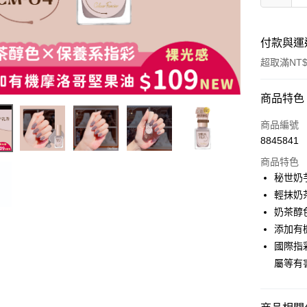
付款與運
超取滿NT$
付款方式
商品特色
信用卡一
商品編號
8845841
超商取貨
商品特色
LINE Pay
秘世奶
輕抹奶
Apple Pay
奶茶醇
街口支付
添加有
國際指
悠遊付
屬等有
運送方式