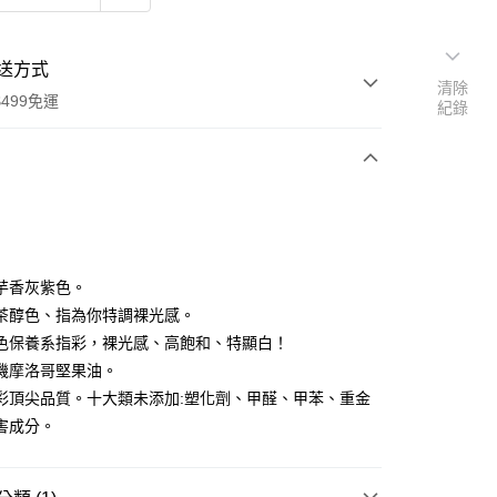
送方式
清除
499免運
紀錄
次付款
付款
芋香灰紫色。
茶醇色、指為你特調裸光感。
色保養系指彩，裸光感、高飽和、特顯白！
機摩洛哥堅果油。
彩頂尖品質。十大類未添加:塑化劑、甲醛、甲苯、重金
害成分。