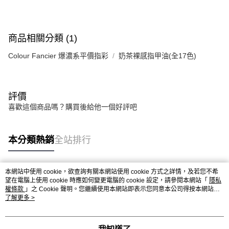
商品相關分類 (1)
Colour Fancier 爆濃系平價指彩
奶茶裸感指甲油(全17色)
評價
喜歡這個商品嗎？購買後給他一個好評吧
本分類熱銷
全站排行
本網站中使用 cookie，欲查詢有關本網站使用 cookie 方式之詳情，及若您不希
熱門標籤
望在電腦上使用 cookie 時應如何變更電腦的 cookie 設定，請參閱本網站「
隱私
權條款
」之 Cookie 聲明。您繼續使用本網站即表示您同意本公司得按本網站使
用條款之 Cookie 聲明使用 cookie。
了解更多 >