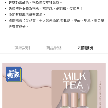
輕抹奶茶醇色、指為你特調裸光感。
街口支付
奶茶醇色保養系指彩，裸光感、高飽和、特顯白！
悠遊付
添加有機摩洛哥堅果油。
國際指彩頂尖品質。十大類未添加:塑化劑、甲醛、甲苯、重金屬
運送方式
等有害成分。
全家取貨付款
每筆NT$80，滿NT$499(含以上)免運費
詳細說明
商品規格
相關推薦
因應疫情升溫，目前暫停使用7-11取貨付款配送，請使用全家
取貨付款，誤選客服會協助您更改。
每筆NT$9,999
黑貓宅急便
每筆NT$100，滿NT$699(含以上)免運費