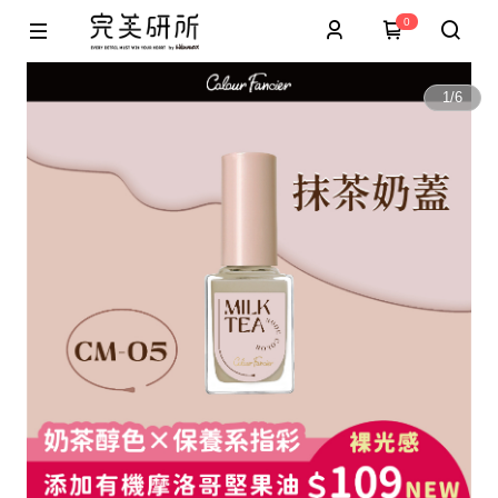
0
1
/
6