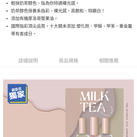
輕抹奶茶醇色、指為你特調裸光感。
街口支付
奶茶醇色保養系指彩，裸光感、高飽和、特顯白！
悠遊付
添加有機摩洛哥堅果油。
國際指彩頂尖品質。十大類未添加:塑化劑、甲醛、甲苯、重金屬
運送方式
等有害成分。
全家取貨付款
每筆NT$80，滿NT$499(含以上)免運費
詳細說明
商品規格
相關推薦
因應疫情升溫，目前暫停使用7-11取貨付款配送，請使用全家
取貨付款，誤選客服會協助您更改。
每筆NT$9,999
黑貓宅急便
每筆NT$100，滿NT$699(含以上)免運費