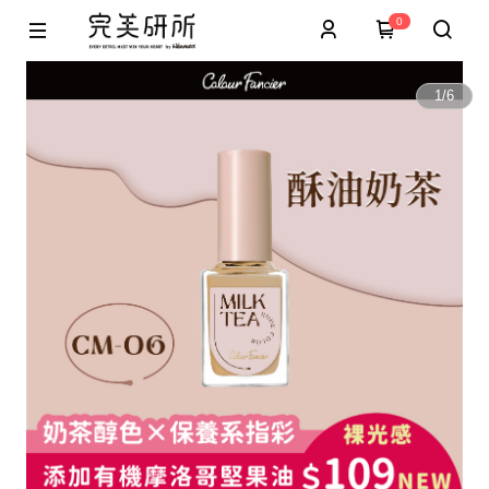
0
1
/
6